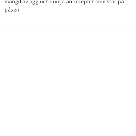
mängd av ägg och linolja än receptet som står på 
påsen.