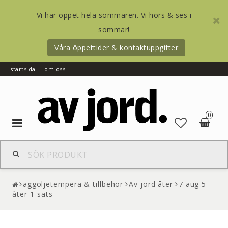
Vi har öppet hela sommaren. Vi hörs & ses i
sommar!
Våra öppettider & kontaktuppgifter
startsida
om oss
0
Toggle
navigation
äggoljetempera & tillbehör
Av jord åter
7 aug 5
åter 1-sats