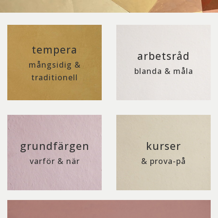
tempera
arbetsråd
mångsidig &
blanda & måla
traditionell
grundfärgen
kurser
varför & när
& prova-på