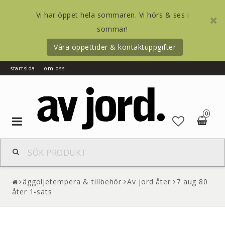
Vi har öppet hela sommaren. Vi hörs & ses i
sommar!
Våra öppettider & kontaktuppgifter
startsida
om oss
0
Toggle
navigation
äggoljetempera & tillbehör
Av jord åter
7 aug 80
åter 1-sats