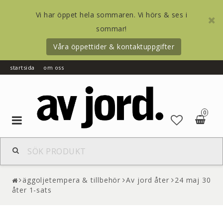
Vi har öppet hela sommaren. Vi hörs & ses i
sommar!
Våra öppettider & kontaktuppgifter
startsida
om oss
0
Toggle
navigation
äggoljetempera & tillbehör
Av jord åter
24 maj 30
åter 1-sats