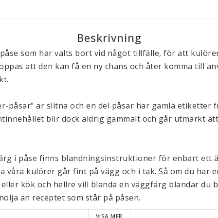
Beskrivning
påse som har valts bort vid något tillfälle, för att kulören
oppas att den kan få en ny chans och åter komma till anv
t. 
-påsar" är slitna och en del påsar har gamla etiketter fr
tinnehållet blir dock aldrig gammalt och går utmärkt att
ärg i påse finns blandningsinstruktioner för enbart ett 
la våra kulörer går fint på vägg och i tak. Så om du har en
 eller kök och hellre vill blanda en väggfärg blandar du 
nolja än receptet som står på påsen.
VISA MER