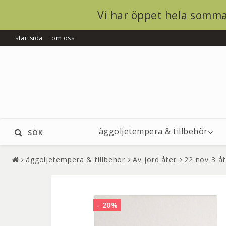
Vi har öppet hela somma
startsida
om oss
äggoljetempera & tillbehör
SÖK
äggoljetempera & tillbehör
Av jord åter
22 nov 3 åt
- 20%