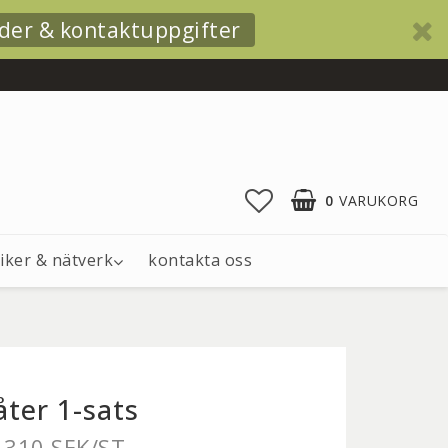
der & kontaktuppgifter
0
VARUKORG
iker & nätverk
kontakta oss
åter 1-sats
310 SEK/ST