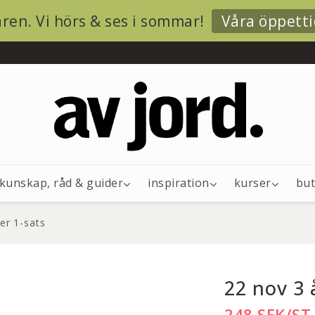
ren. Vi hörs & ses i sommar!
Våra öppetti
kunskap, råd & guider
inspiration
kurser
but
er 1-sats
22 nov 3 
248 SEK/ST