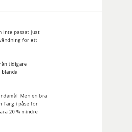
 inte passat just 
ändning för ett 
ån tidigare 
 blanda 
ändamål. Men en bra 
 Färg i påse för 
bara 20 % mindre 