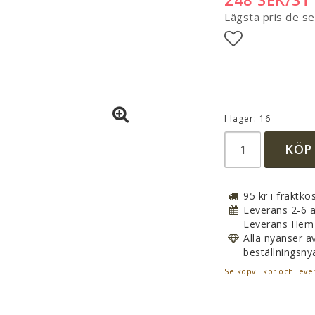
Lägsta pris de s
Lägg till i 
I lager: 16
KÖP
95 kr i fraktko
Leverans 2-6 a
Leverans Hem 
Alla nyanser a
beställningsnya
Se köpvillkor och leve