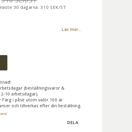
enaste 30 dagarna
310 SEK/ST
favoritlistan
Läs mer...
stnad!
rbetsdagar (beställningsvaror &
2-10 arbetsdagar).
v Färg i påse utom valör 100 är
nser och tillverkas efter din beställning.
rans!
DELA